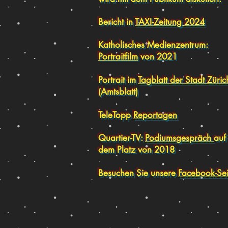
Bericht in
TAXI-Zeitung 2024
Katholisches Medienzentrum:
Portraitfilm
von 2021
Portrait im
Tagblatt der Stadt Züric
(Amtsblatt)
TeleTopp
Reportagen
Quartier-TV:
Podiumsgespräch
auf
dem Platz von 2018
Besuchen Sie unsere
Facebook-Sei